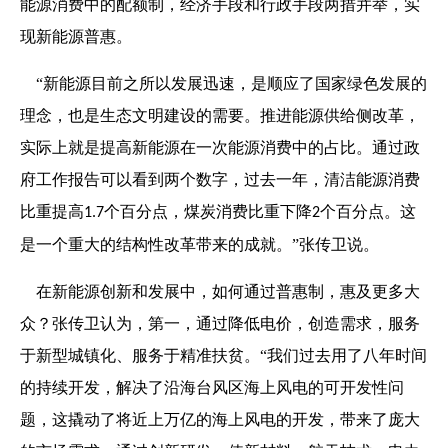
能源消费中的配额制，经济手段和行政手段两措并举，实
现新能源普惠。
“
新能源目前之所以发展迅速，
是顺应了
国家绿色发展的
理念
，也是
生态文明建设的需要
。
推进能源供给侧改革，
实际上就是提高新能源在一次能源消费中的占比。通过政
府工作报告可以看到两个数字，过去一年，清洁能源消费
比重提高
个百分点，煤炭消费比重下降
个百分点。这
1.7
2
是一个重大的结构性改革带来的成就。
”
张传卫
说。
在新能源创新和发展中，如何通过普惠制，惠及更多大
众
？
张传卫
认为，
第一，通过降低电价，创造
需求
，服务
于新型城镇化、服务于精准扶贫。
“我们
过去用了八年时间
的持续开发，解决了沿海台风区海上风电的可开发性问
题，这撬动了将近上万亿的海上风电的开发，带来了庞大