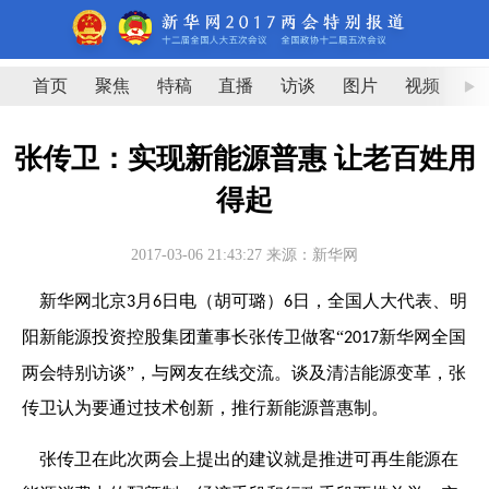
首页
聚焦
特稿
直播
访谈
图片
视频
图
张传卫：实现新能源普惠 让老百姓用
得起
2017-03-06 21:43:27
来源：新华网
新华网北京
月
日电（胡可璐）
日，全国人大代表、明
3
6
6
阳新能源投资控股集团董事长张传卫做客“
新华网全国
2017
两会特别访谈”，与网友在线交流。
谈及清洁能源变革，
张
传卫
认为要通过技术创新，推行新能源普惠制。
张传卫在此次两会上提出的建议就是推进可再生能源在