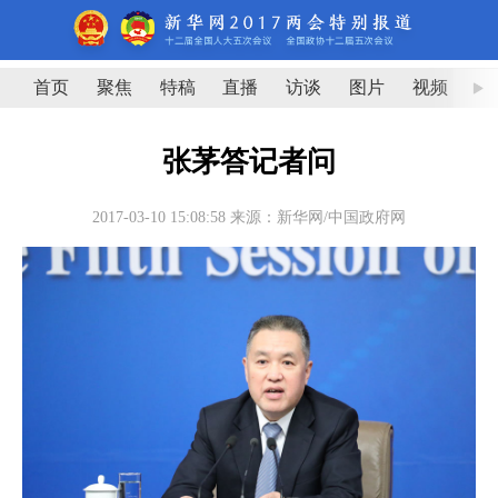
首页
聚焦
特稿
直播
访谈
图片
视频
图
张茅答记者问
2017-03-10 15:08:58
来源：新华网/中国政府网