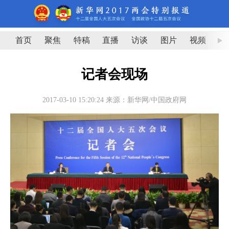
首页
聚焦
特稿
直播
访谈
图片
视频
图
记者会现场
2017-03-10 15:20:24
来源：新华网/中国政府网