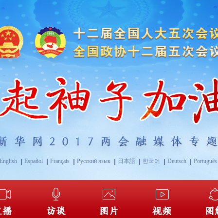
English
Español
Français
Русский язык
日本語
한국어
Deutsch
Português