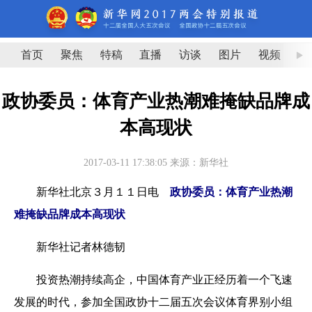
首页
聚焦
特稿
直播
访谈
图片
视频
图
政协委员：体育产业热潮难掩缺品牌成
本高现状
2017-03-11 17:38:05
来源：新华社
新华社北京３月１１日电
政协委员：体育产业热潮
难掩缺品牌成本高现状
新华社记者林德韧
投资热潮持续高企，中国体育产业正经历着一个飞速
发展的时代，参加全国政协十二届五次会议体育界别小组