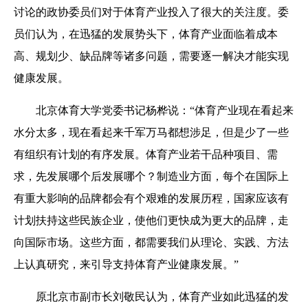
讨论的政协委员们对于体育产业投入了很大的关注度。委
员们认为，在迅猛的发展势头下，体育产业面临着成本
高、规划少、缺品牌等诸多问题，需要逐一解决才能实现
健康发展。
北京体育大学党委书记杨桦说：“体育产业现在看起来
水分太多，现在看起来千军万马都想涉足，但是少了一些
有组织有计划的有序发展。体育产业若干品种项目、需
求，先发展哪个后发展哪个？制造业方面，每个在国际上
有重大影响的品牌都会有个艰难的发展历程，国家应该有
计划扶持这些民族企业，使他们更快成为更大的品牌，走
向国际市场。这些方面，都需要我们从理论、实践、方法
上认真研究，来引导支持体育产业健康发展。”
原北京市副市长刘敬民认为，体育产业如此迅猛的发