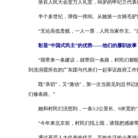
坐在人民大会堂万人礼堂，88岁的申纪兰代表
半个多世纪，弹指一挥间。从她第一次骑毛驴到
“无论高低贵贱，一人一票，人民当家作主。”
彰显“中国式民主”的优势——他们的履职故事
“我带来一条建议，就带回一条路，村民们都盼着
到冼润霞所在的广东团与代表们一起审议政府工作
既“亲切”，又“激动”，第一次当面见到总书记
们修条路。”
她和村民们没想到，一条3.2公里长、6米宽的“
“今年来北京前，村民们找上我，请我把感谢带
通过基层人大代表的代言，百姓生活的小事就变