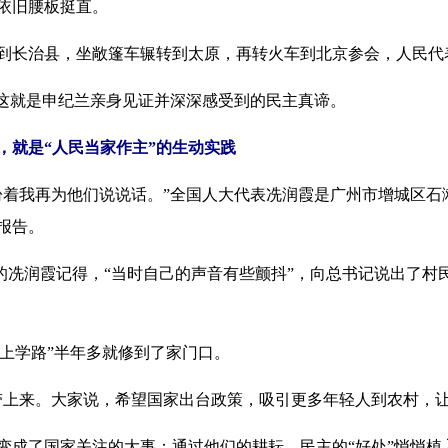
依旧腰板挺直。
长治县，坐敞篷车辗转到太原，再转火车到北京参会，人民代表
这就是申纪兰亲身见证并深深感受到的民主真谛。
，就是“人民当家作主”的生动实践
我再为他们说说话。”全国人大代表冼润霞是广州市增城区石
报告。
的冼润霞记得，“当时自己的声音有些颤抖”，向总书记说出了村
上学路”半年多就修到了家门口。
上来。大家说，希望国家出台政策，吸引更多年轻人到农村，让
成了国家关注的大事；通过他们的耕耘，民主的“好处”悄悄植