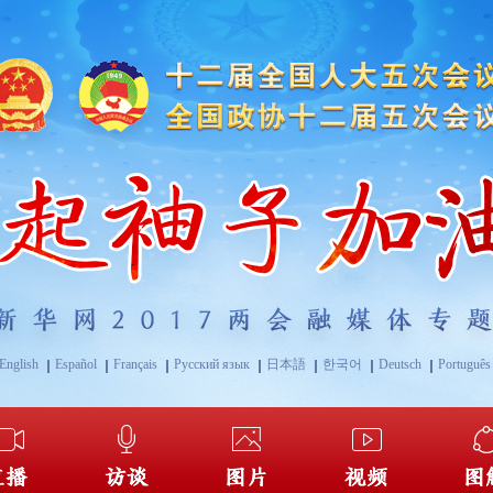
English
Español
Français
Русский язык
日本語
한국어
Deutsch
Português