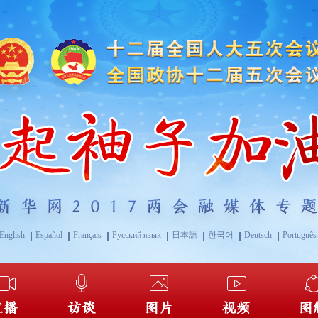
English
Español
Français
Русский язык
日本語
한국어
Deutsch
Português