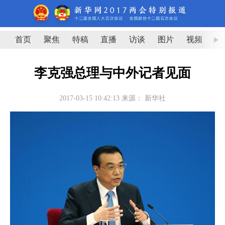
首页
聚焦
特稿
直播
访谈
图片
视频
图
李克强总理与中外记者见面
2017-03-15 10:42:13
来源：
新华社