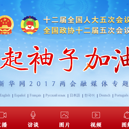
English
Español
Français
Русский язык
日本語
한국어
Deutsch
Português