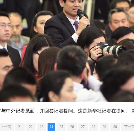
与中外记者见面，并回答记者提问。这是新华社记者在提问。 新
上一页
21
22
23
24
25
26
27
28
29
30
下一