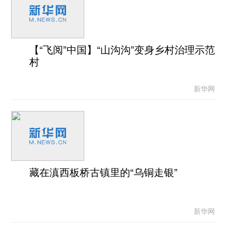
【“飞阅”中国】“山沟沟”变身乡村治理示范
村
新华网
藏在滇西板桥古镇里的“乌铜走银”
新华网