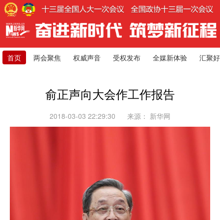
首页
两会聚焦
权威声音
受权发布
全媒新体验
汇聚好
俞正声向大会作工作报告
2018-03-03 22:29:30
来源：
新华网