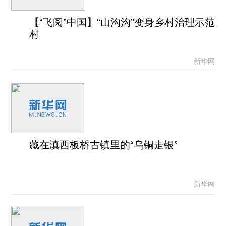
【“飞阅”中国】“山沟沟”变身乡村治理示范
村
新华网
藏在滇西板桥古镇里的“乌铜走银”
新华网