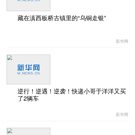
藏在滇西板桥古镇里的“乌铜走银”
新华网
逆行！逆遇！逆袭！快递小哥于洋洋又买
了2辆车
新华网