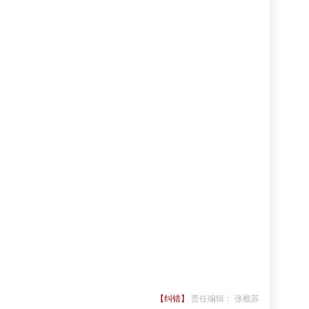
【纠错】
责任编辑： 张樵苏