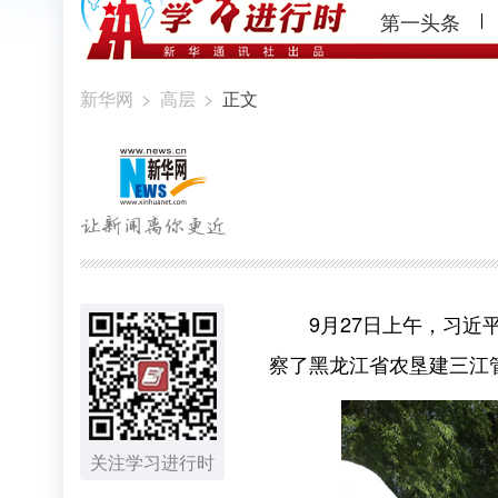
第一头条
新华网
>
高层
>
正文
9月27日上午，
习近
察了黑龙江省农垦建三江
关注学习进行时