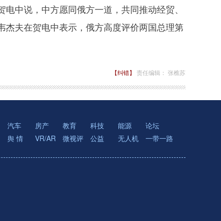
电中说，中方愿同俄方一道，共同推动经贸、
韦杰夫在贺电中表示，俄方高度评价两国总理第
【纠错】
责任编辑： 张樵苏
汽车
房产
教育
科技
能源
论坛
舆 情
VR/AR
微视评
公益
无人机
一带一路