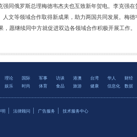
同俄罗斯总理梅德韦杰夫也互致新年贺电。李克强在贺
、人文等领域合作取得新成果，助力两国共同发展。梅德
成果，愿继续同中方就促进双边各领域合作积极开展工作。
理论
国际
军事
访谈
港澳
台湾
华人
财经
娱乐
时尚
体育
食品
旅游
健康
信息化
数据
声明
法律顾问
广告服务
技术服务中心