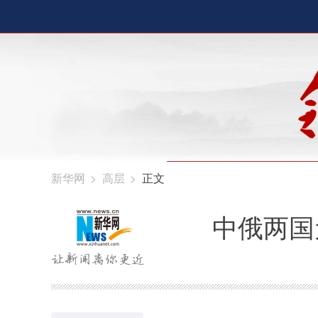
新华网
>
高层
>
正文
中俄两国