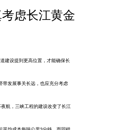
English
真考虑长江黄金
Español
Français
Русский
عربى
日本語
한국어
Deutsch
道建设提到更高位置，才能确保长
Português
。
Монгол
济带发展事关长远，也应充分考虑
不夜航，三峡工程的建设改变了长江
平均成本每吨公里3分钱，而同样