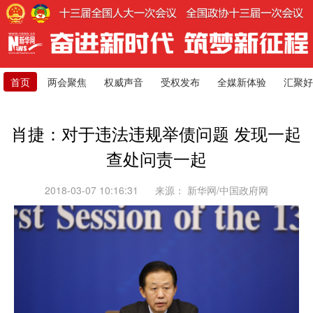
首页
两会聚焦
权威声音
受权发布
全媒新体验
汇聚好
肖捷：对于违法违规举债问题 发现一起
查处问责一起
2018-03-07 10:16:31
来源：
新华网/中国政府网