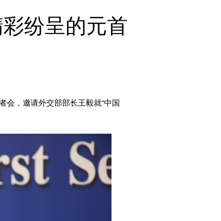
English
精彩纷呈的元首
Español
Français
Русский
عربى
日本語
한국어
Deutsch
者会，邀请外交部部长王毅就“中国
Português
Монгол