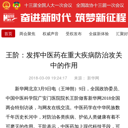
首页
两会聚焦
权威声音
受权发布
全媒新体验
汇聚好
王阶：发挥中医药在重大疾病防治攻关
中的作用
2018-03-09 19:24:17
来源：
新华网
新华网北京
3
月
9
日电（王坤朔）
9
日，全国政协委员、
中国中医科学院广安门医院院长王阶做客新华网
2018
全国
两会特别访谈，与网友在线交流。中医药学在中华民族数
千年历史长河中，对防治各类疾病、护佑人类健康有着不
可磨灭的作用。王阶表示，中医药加上现代科技手段，可