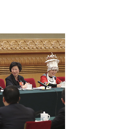
English
Español
Français
Русский
عربى
日本語
한국어
Deutsch
Português
Монгол