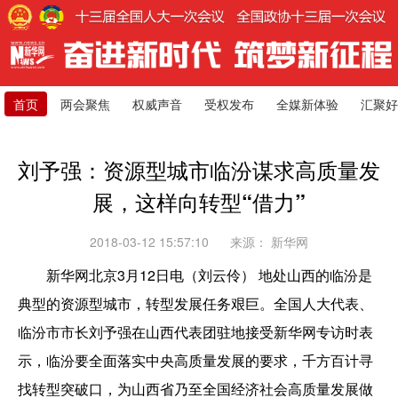
首页
两会聚焦
权威声音
受权发布
全媒新体验
汇聚好
刘予强：资源型城市临汾谋求高质量发
展，这样向转型“借力”
2018-03-12 15:57:10
来源：
新华网
新华网北京3月12日电（刘云伶） 地处山西的临汾是
典型的资源型城市，转型发展任务艰巨。全国人大代表、
临汾市市长刘予强在山西代表团驻地接受新华网专访时表
示，临汾要全面落实中央高质量发展的要求，千方百计寻
找转型突破口，为山西省乃至全国经济社会高质量发展做