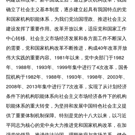
确立了社会主义基本制度，逐步建立起具有我国特点的党
和国家机构职能体系，为我们党治国理政、推进社会主义
建设发挥了重要作用。改革开放以来，适应党和国家工作
中心转移、社会主义市场经济发展和各方面工作不断深入
的需要，党和国家机构改革不断推进，构成40年改革开放
伟大实践的重要内容。1981年以来，党中央部门于1982
年、1988年、1993年、1999年集中进行了4次改革，国务
院机构于1982年、1988年、1993年、1998年、2003年、
2008年、2013年集中进行了7次改革，实现了从计划经济
条件下的机构职能体系向社会主义市场经济条件下的机构
职能体系的重大转变，为坚持和发展中国特色社会主义提
供了重要体制机制保障。特别是党的十八大以来，以习近
平同志为核心的党中央大力推进党和国家机构改革，在加
强党的领导、推进依法治国、理顺政府与市场关系、健全