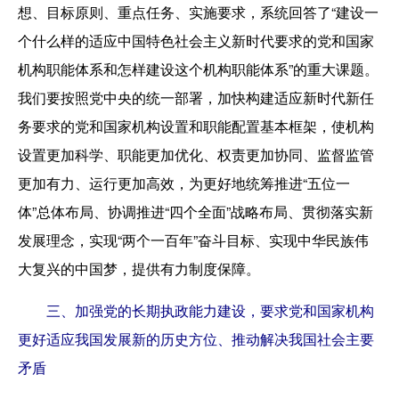
想、目标原则、重点任务、实施要求，系统回答了“建设一
个什么样的适应中国特色社会主义新时代要求的党和国家
机构职能体系和怎样建设这个机构职能体系”的重大课题。
我们要按照党中央的统一部署，加快构建适应新时代新任
务要求的党和国家机构设置和职能配置基本框架，使机构
设置更加科学、职能更加优化、权责更加协同、监督监管
更加有力、运行更加高效，为更好地统筹推进“五位一
体”总体布局、协调推进“四个全面”战略布局、贯彻落实新
发展理念，实现“两个一百年”奋斗目标、实现中华民族伟
大复兴的中国梦，提供有力制度保障。
三、加强党的长期执政能力建设，要求党和国家机构
更好适应我国发展新的历史方位、推动解决我国社会主要
矛盾