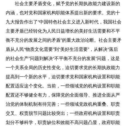
社会主要矛盾变化，赋予党的长期执政能力建设新的
内涵，也对党和国家机构职能体系提出新的要求。党的十
九大报告作出了“中国特色社会主义进入新时代，我国社会
主要矛盾已经转化为人民日益增长的美好生活需要和不平
衡不充分的发展之间的矛盾”的重大政治论断。社会主要矛
盾从人民“物质文化需要”到“美好生活需要”，从解决“落后
的社会生产”问题到解决“不平衡不充分的发展”问题，这是
一个关系全局的历史性变化，迫切要求党的长期执政能力
提高到一个新的水平，迫切要求党和国家机构设置和职能
配置适应这个变化。当前，一些领域党的机构设置和职能
配置还不够健全有力，保障党的全面领导、推进全面从严
治党的体制机制有待完善；一些领域党政机构重叠、职责
交叉、权责脱节问题比较突出；一些政府机构设置和职责
划分不够科学，职责缺位和效能不高问题凸显，政府职能