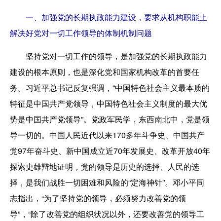
一、加强党的长期执政能力建设，要求从机构职能上
解决好党对一切工作领导的体制机制问题
坚持党对一切工作的领导，是加强党的长期执政能力
建设的根本原则，也是深化党和国家机构改革的首要任
务。习近平总书记反复强调，“中国特色社会主义最本质的
特征是中国共产党领导，中国特色社会主义制度的最大优
势是中国共产党领导”。党政军民学，东西南北中，党是领
导一切的。中国人民近代以来170多年斗争史、中国共产
党97年奋斗史、新中国成立近70年发展史、改革开放40年
探索史雄辩地证明，党的领导是历史的选择、人民的选
择，是我们战胜一切困难和风险的“定海神针”。邓小平同
志指出，“为了坚持党的领导，必须努力改善党的领
导”，“除了改善党的组织状况以外，还要改善党的领导工