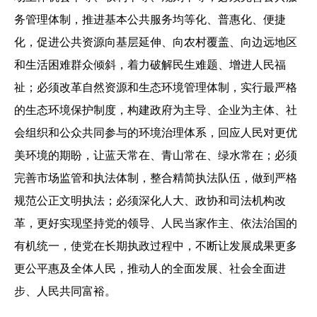
务管理体制，推进基本公共服务均等化、普惠化、便捷
化，促进公共资源向基层延伸、向农村覆盖、向边远地区
和生活困难群众倾斜，着力破解民生难题、增进人民福
祉；必须改革自然资源和生态环境管理体制，实行最严格
的生态环境保护制度，构建政府为主导、企业为主体、社
会组织和公众共同参与的环境治理体系，回应人民对更优
美环境的期盼，让蓝天常在、青山常在、绿水常在；必须
完善市场监管和执法体制，整合精简执法队伍，做到严格
规范公正文明执法；必须深化人大、政协和司法机构改
革，更好实现坚持党的领导、人民当家作主、依法治国的
有机统一，使党在长期执政过程中，不断让发展成果更多
更公平惠及全体人民，推动人的全面发展、社会全面进
步、人民共同富裕。