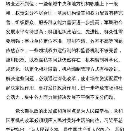
转变还不到位；一些领域中央和地方机构职能上下一般
粗，权责划分不尽合理；基层机构设置和权力配置有待完
善，组织群众、服务群众能力需要进一步提高；军民融合
发展水平有待提高；群团组织政治性、先进性、群众性需
要增强；事业单位定位不准、职能不清、效率不高等问题
依然存在；一些领域权力运行制约和监督机制不够完善，
滥用职权、以权谋私等问题仍然存在；机构编制科学化、
规范化、法定化相对滞后，机构编制管理方式有待改进。
解决这些问题，必须通过深化改革，使市场在资源配置中
起决定性作用、更好发挥政府作用，进一步释放市场和社
会活力，集中各方面力量解决发展不平衡不充分问题。
党长期执政的出发点和落脚点是为人民谋幸福，党和
国家机构改革必须顺应人民对美好生活的向往。习近平总
书记指出，“为人民谋幸福，是中国共产党人的初心。我们