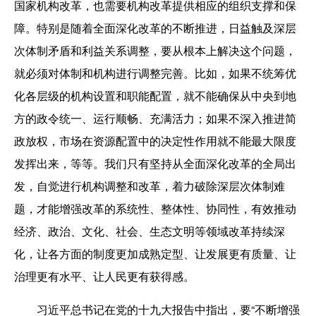
国家机构改革，也需要机构改革提供相应的组织支撑和保
障。特别是随着全面深化改革的不断推进，日益触及深层
次体制矛盾和利益关系调整，要从根本上解决这个问题，
就必须对体制和机构进行调整完善。比如，如果不统筹优
化各层级的机构设置和职能配置，就不能确保从中央到地
方的政令统一、运行顺畅、充满活力；如果不深入推进简
政放权，市场在资源配置中的决定性作用就不能最大限度
发挥出来，等等。我们只有坚持从全面深化改革的全局出
发，自觉进行机构调整和改革，着力破除深层次体制难
题，才能增强改革的系统性、整体性、协同性，有效推动
经济、政治、文化、社会、生态文明等领域改革持续深
化，让各方面的制度更加成熟定型、让发展更有质量、让
治理更有水平、让人民更有获得感。
习近平总书记在党的十九大报告中指出，要“不断增强