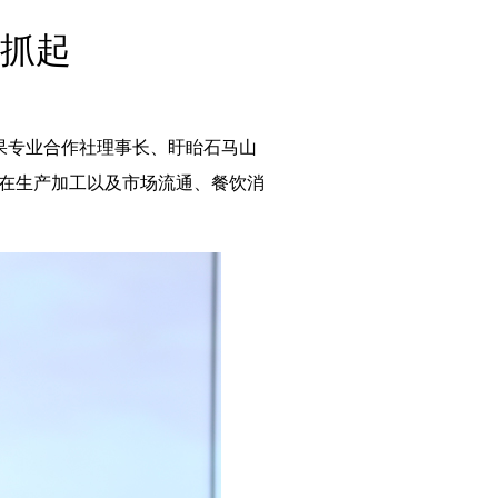
English
抓起
Español
Français
Русский
عربى
果专业合作社理事长、盱眙石马山
日本語
留在生产加工以及市场流通、餐饮消
한국어
Deutsch
Português
Монгол