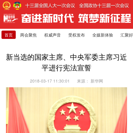
首页
两会聚焦
权威声音
受权发布
全媒新体验
汇聚好
新当选的国家主席、中央军委主席习近
平进行宪法宣誓
2018-03-17 11:30:01
来源：
新华网