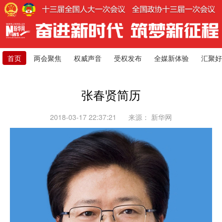
首页
两会聚焦
权威声音
受权发布
全媒新体验
汇聚好
张春贤简历
2018-03-17 22:37:21
来源：
新华网