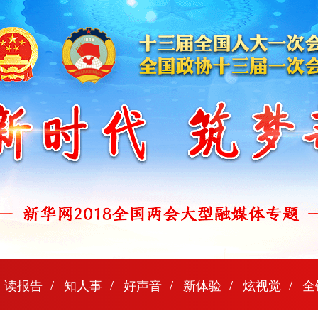
读报告
知人事
好声音
新体验
炫视觉
全