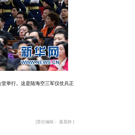
会堂举行。这是陆海空三军仪仗兵正
[责任编辑： 聂晨静 ]