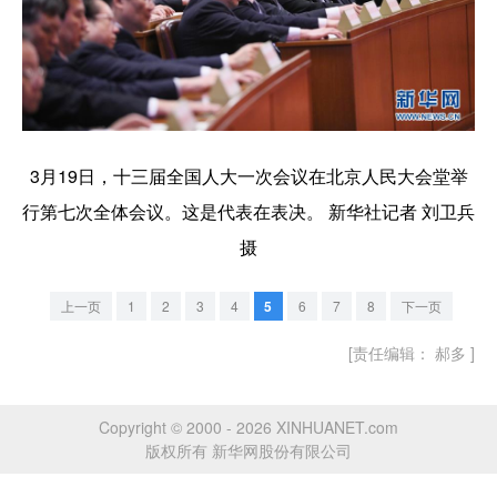
3月19日，十三届全国人大一次会议在北京人民大会堂举
行第七次全体会议。这是代表在表决。 新华社记者 刘卫兵
摄
上一页
1
2
3
4
5
6
7
8
下一页
[责任编辑： 郝多 ]
Copyright © 2000 - 2026 XINHUANET.com
版权所有 新华网股份有限公司