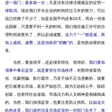
进一扇门
；
最多跑一次
；凡是没有法律法规规定的证明
一
律取消
。现在我们开办企业的时间经过几年的努力，可以
说已经降了不少了，但是全国平均还有22天，而在一些发
达国家，只需要不到一天的时间。我们项目施工许可的办
理时间就更长了，所以必须减繁。
这六个“一”都是减，再
加上减税、减费，这是动政府“奶酪”的
，是伤筋动骨的改
革。
当然，要放得开，还必须管得住、管得好。
我们要加
强事中事后监管，就是要管住市场秩序
，对那些假冒伪
劣、坑蒙拐骗、欺行霸市，乃至于搞不正当垄断的，就要
把它驱逐出市场，甚至严加惩罚，因为它妨碍公平、阻碍
创新，也有悖社会道德。市场活力和人文精神是相辅相成
的。当然，我们加强监管，也要注意防止扰民。
比如这次
机构改革，我们就把涉及市场监管的一些部门合并了，推