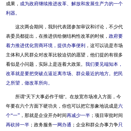
成果，
成为政府继续推进改革、解放和发展生产力的一个
利器。
这次两会期间，我到代表团参加审议和讨论，不少代
表委员都提出，在推进供给侧结构性改革的时候，
政府要
着力推进优化营商环境，提供办事便利
，这可以说是市场
主体和人民群众对改革比较迫切的愿望，他们提的有很多
看似是小问题，实际上是连着大政策。
我们要见端知本，
改革就是要把突破点逼近离市场、群众最近的地方。把民
之所望，做改革所向。
所谓“天下大事必作于细”。在放宽市场准入方面，今
年要在六个方面下硬功夫，你也可以把它形象地说成是
六
个“一”
，那就是企业开办时间
再减少一半
；项目审批时间
再砍掉一半
；政务服务
一网办通
；企业和群众办事力争
只