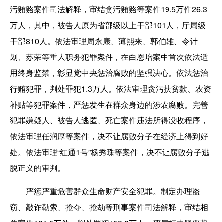
污贿赂案件司法解释，审结贪污贿赂等案件19.5万件26.3
万人，其中，被告人原为省部级以上干部101人，厅局级
干部810人。依法审理周永康、薄熙来、郭伯雄、令计
划、苏荣等重大职务犯罪案件，在白恩培案中首次依法适
用终身监禁，彰显党中央惩治腐败的坚强决心。依法惩治
行贿犯罪，判处罪犯1.3万人。依法审理贪污扶贫款、农资
补贴等犯罪案件，严惩发生在群众身边的涉农腐败。完善
犯罪嫌疑人、被告人逃匿、死亡案件违法所得没收程序，
依法审理任润厚等案件，决不让腐败分子在经济上得到好
处。依法审理“红通1号”杨秀珠等案件，决不让腐败分子逃
脱正义的审判。
严惩严重危害群众生命财产安全犯罪。制定办理盗
窃、敲诈勒索、抢夺、抢劫等刑事案件司法解释，审结相