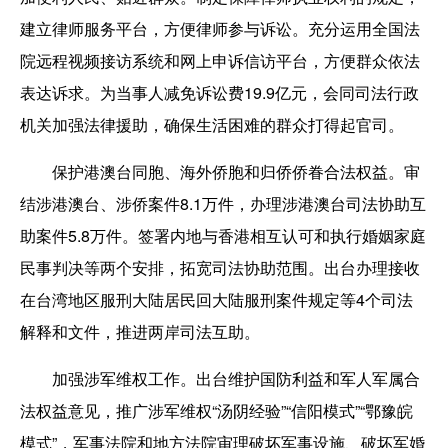
建立律师服务平台，方便律师参与诉讼。充分运用全国法
院远程视频接访系统和网上申诉信访平台，方便群众依法
表达诉求。为当事人减免诉讼费19.9亿元，会同司法行政
机关加强法律援助，确保生活困难的群众打得起官司。
保护港澳台同胞、海外侨胞和归侨侨眷合法权益。审
结涉港澳台、涉侨案件8.1万件，办理涉港澳台司法协助互
助案件5.8万件。签署内地与香港相互认可和执行婚姻家庭
民事判决等两个安排，拓宽司法协助范围。出台办理接收
在台湾地区服刑大陆居民回大陆服刑案件规定等4个司法
解释和文件，推进两岸司法互助。
加强涉军维权工作。出台维护国防利益和军人军属合
法权益意见，推广涉军维权“汤阴经验”“信阳模式”“鄂豫皖
模式”，军事法院和地方法院审理破坏军事设施、破坏军婚