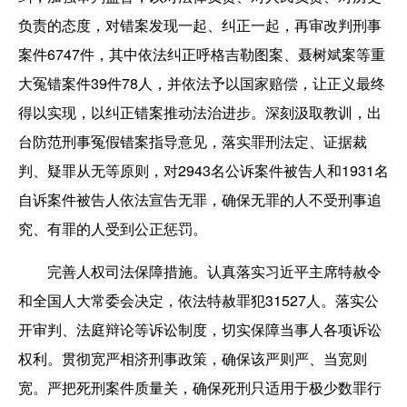
负责的态度，对错案发现一起、纠正一起，再审改判刑事
案件6747件，其中依法纠正呼格吉勒图案、聂树斌案等重
大冤错案件39件78人，并依法予以国家赔偿，让正义最终
得以实现，以纠正错案推动法治进步。深刻汲取教训，出
台防范刑事冤假错案指导意见，落实罪刑法定、证据裁
判、疑罪从无等原则，对2943名公诉案件被告人和1931名
自诉案件被告人依法宣告无罪，确保无罪的人不受刑事追
究、有罪的人受到公正惩罚。
完善人权司法保障措施。认真落实习近平主席特赦令
和全国人大常委会决定，依法特赦罪犯31527人。落实公
开审判、法庭辩论等诉讼制度，切实保障当事人各项诉讼
权利。贯彻宽严相济刑事政策，确保该严则严、当宽则
宽。严把死刑案件质量关，确保死刑只适用于极少数罪行