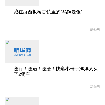
藏在滇西板桥古镇里的“乌铜走银”
新华网
逆行！逆遇！逆袭！快递小哥于洋洋又买
了2辆车
新华网