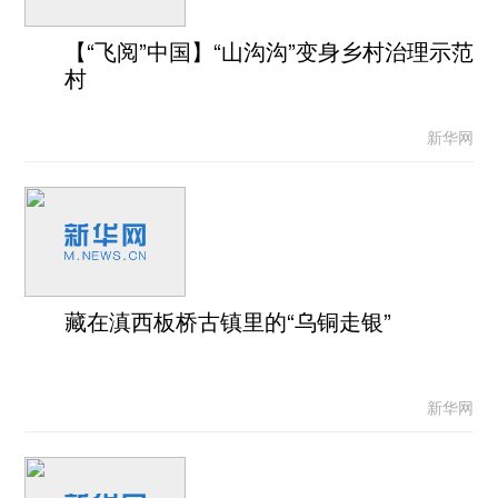
【“飞阅”中国】“山沟沟”变身乡村治理示范
村
新华网
藏在滇西板桥古镇里的“乌铜走银”
新华网