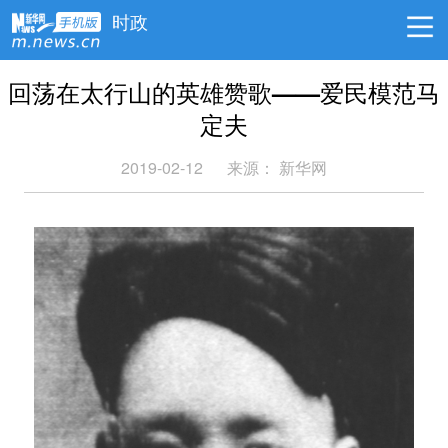
时政
回荡在太行山的英雄赞歌——爱民模范马
定夫
2019-02-12
来源：
新华网