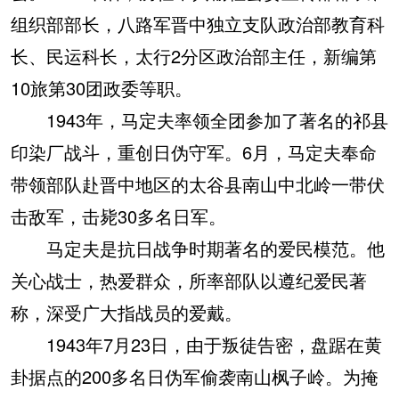
组织部部长，八路军晋中独立支队政治部教育科
长、民运科长，太行2分区政治部主任，新编第
10旅第30团政委等职。
1943年，马定夫率领全团参加了著名的祁县
印染厂战斗，重创日伪守军。6月，马定夫奉命
带领部队赴晋中地区的太谷县南山中北岭一带伏
击敌军，击毙30多名日军。
马定夫是抗日战争时期著名的爱民模范。他
关心战士，热爱群众，所率部队以遵纪爱民著
称，深受广大指战员的爱戴。
1943年7月23日，由于叛徒告密，盘踞在黄
卦据点的200多名日伪军偷袭南山枫子岭。为掩