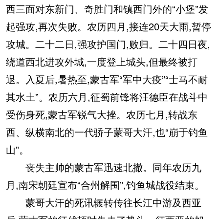
西三面对东新门、奇胜门和镇西门外的“小堡”发
起强攻,再次失败。农历四月,接连20天大雨,暂停
攻城。二十二日,强攻护国门,败归。二十四日夜,
绕道西北进攻外城,一度登上城头,但最终被打
退。入夏后,暑热至,蒙古军“军中大疫”“士马不耐
其水土”。农历六月,征蜀前锋将汪德臣在战斗中
受伤身死,蒙古军锐气大挫。农历七月,转战东
西、纵横南北的一代骄子蒙哥大汗,也“崩于钓鱼
山”。
丧失主帅的蒙古军迅速北撤。同年农历九
月,南宋朝廷宣布“合州解围”,钓鱼城战役结束。
蒙哥大汗的死讯辗转传往长江中游及西亚