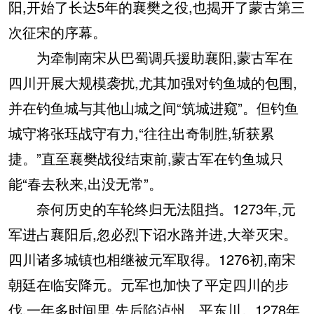
阳,开始了长达5年的襄樊之役,也揭开了蒙古第三
次征宋的序幕。
为牵制南宋从巴蜀调兵援助襄阳,蒙古军在
四川开展大规模袭扰,尤其加强对钓鱼城的包围,
并在钓鱼城与其他山城之间“筑城进窥”。但钓鱼
城守将张珏战守有力,“往往出奇制胜,斩获累
捷。”直至襄樊战役结束前,蒙古军在钓鱼城只
能“春去秋来,出没无常”。
奈何历史的车轮终归无法阻挡。1273年,元
军进占襄阳后,忽必烈下诏水路并进,大举灭宋。
四川诸多城镇也相继被元军取得。1276初,南宋
朝廷在临安降元。元军也加快了平定四川的步
伐,一年多时间里,先后陷泸州、平东川。1278年