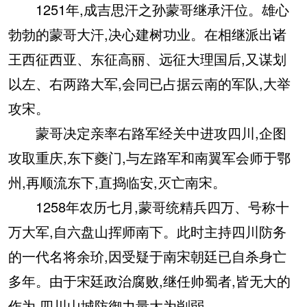
1251年,成吉思汗之孙蒙哥继承汗位。雄心
勃勃的蒙哥大汗,决心建树功业。在相继派出诸
王西征西亚、东征高丽、远征大理国后,又谋划
以左、右两路大军,会同已占据云南的军队,大举
攻宋。
蒙哥决定亲率右路军经关中进攻四川,企图
攻取重庆,东下夔门,与左路军和南翼军会师于鄂
州,再顺流东下,直捣临安,灭亡南宋。
1258年农历七月,蒙哥统精兵四万、号称十
万大军,自六盘山挥师南下。此时主持四川防务
的一代名将余玠,因受疑于南宋朝廷已自杀身亡
多年。由于宋廷政治腐败,继任帅蜀者,皆无大的
作为,四川山城防御力量大为削弱。