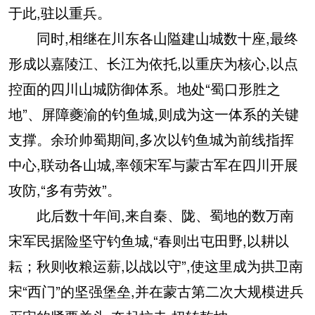
于此,驻以重兵。
同时,相继在川东各山隘建山城数十座,最终
形成以嘉陵江、长江为依托,以重庆为核心,以点
控面的四川山城防御体系。地处“蜀口形胜之
地”、屏障夔渝的钓鱼城,则成为这一体系的关键
支撑。余玠帅蜀期间,多次以钓鱼城为前线指挥
中心,联动各山城,率领宋军与蒙古军在四川开展
攻防,“多有劳效”。
此后数十年间,来自秦、陇、蜀地的数万南
宋军民据险坚守钓鱼城,“春则出屯田野,以耕以
耘；秋则收粮运薪,以战以守”,使这里成为拱卫南
宋“西门”的坚强堡垒,并在蒙古第二次大规模进兵