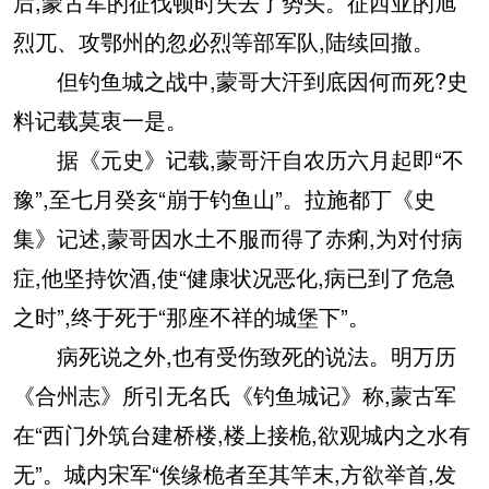
后,蒙古军的征伐顿时失去了势头。征西亚的旭
烈兀、攻鄂州的忽必烈等部军队,陆续回撤。
但钓鱼城之战中,蒙哥大汗到底因何而死?史
料记载莫衷一是。
据《元史》记载,蒙哥汗自农历六月起即“不
豫”,至七月癸亥“崩于钓鱼山”。拉施都丁《史
集》记述,蒙哥因水土不服而得了赤痢,为对付病
症,他坚持饮酒,使“健康状况恶化,病已到了危急
之时”,终于死于“那座不祥的城堡下”。
病死说之外,也有受伤致死的说法。明万历
《合州志》所引无名氏《钓鱼城记》称,蒙古军
在“西门外筑台建桥楼,楼上接桅,欲观城内之水有
无”。城内宋军“俟缘桅者至其竿末,方欲举首,发