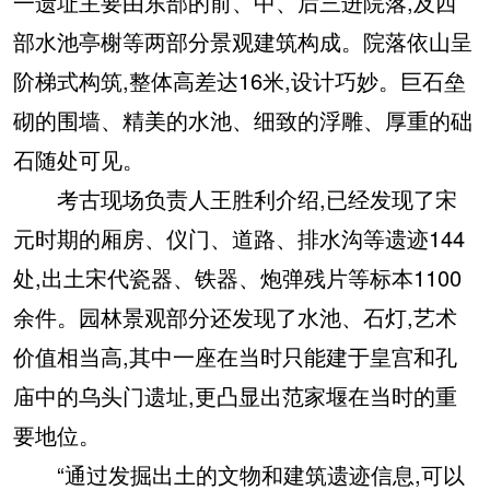
一遗址主要由东部的前、中、后三进院落,及西
部水池亭榭等两部分景观建筑构成。院落依山呈
阶梯式构筑,整体高差达16米,设计巧妙。巨石垒
砌的围墙、精美的水池、细致的浮雕、厚重的础
石随处可见。
考古现场负责人王胜利介绍,已经发现了宋
元时期的厢房、仪门、道路、排水沟等遗迹144
处,出土宋代瓷器、铁器、炮弹残片等标本1100
余件。园林景观部分还发现了水池、石灯,艺术
价值相当高,其中一座在当时只能建于皇宫和孔
庙中的乌头门遗址,更凸显出范家堰在当时的重
要地位。
“通过发掘出土的文物和建筑遗迹信息,可以