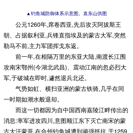
▲钓鱼城防御体系示意图。袁东山供图
公元1260年,席卷西亚,先后攻灭阿拔斯王
朝、占据叙利亚,兵锋直指埃及的蒙古大军,突然
勒马不前,主力军团挥戈东返。
前一年,在相隔万里的东亚大陆,南渡长江围
攻南宋鄂州(今湖北武昌)、震动江南的忽必烈大
军,于破城在即时,遽然退兵北还。
气势如虹、横扫亚洲的蒙古铁骑,几乎在同
一时期如潮水般退却。
而这一切都因为自中国西南嘉陵江畔传出的
消息:率军进攻四川,意图顺江东下灭亡南宋的蒙
古大汗蒙哥,在合州钓鱼城遭到顽强抵抗,于1259