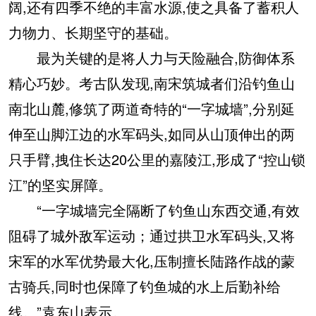
阔,还有四季不绝的丰富水源,使之具备了蓄积人
力物力、长期坚守的基础。
最为关键的是将人力与天险融合,防御体系
精心巧妙。考古队发现,南宋筑城者们沿钓鱼山
南北山麓,修筑了两道奇特的“一字城墙”,分别延
伸至山脚江边的水军码头,如同从山顶伸出的两
只手臂,拽住长达20公里的嘉陵江,形成了“控山锁
江”的坚实屏障。
“一字城墙完全隔断了钓鱼山东西交通,有效
阻碍了城外敌军运动；通过拱卫水军码头,又将
宋军的水军优势最大化,压制擅长陆路作战的蒙
古骑兵,同时也保障了钓鱼城的水上后勤补给
线。”袁东山表示。