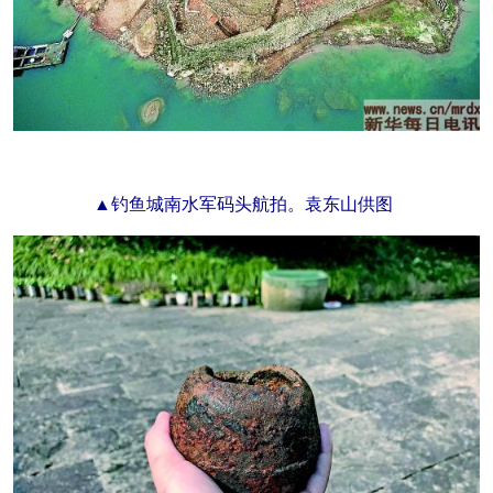
▲钓鱼城南水军码头航拍。袁东山供图