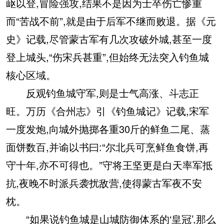
岖以登,冒险强攻,结果不是因为士卒伤亡惨重
而“苦战不前”,就是由于后军不继而败退。据《元
史》记载,尽管蒙古军有几次攻破外城,甚至一度
登上城头,“伤宋兵甚重”,但始终无法突入钓鱼城
核心区域。
反观钓鱼城守军,则是士气高涨、斗志正
旺。万历《合州志》引《钓鱼城记》记载,宋军
一度发炮,向城外抛掷各重30斤的鲜鱼二尾、蒸
面饼数百,并谕以书曰:“尔北兵可烹鲜鱼食饼,再
守十年,亦不可得也。”守将王坚更是白天率军抵
抗,夜晚不时派兵袭扰敌营,使得蒙古军夜不安
枕。
“如果说钓鱼城是山城防御体系的‘皇冠’,那么