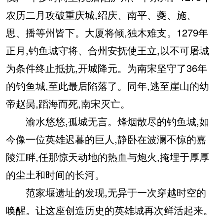
农历二月攻破重庆城,绍庆、南平、夔、施、
思、播等州皆下。大厦将倾,独木难支。1279年
正月,钓鱼城守将、合州安抚使王立,以不可屠城
为条件终止抵抗,开城降元。为南宋坚守了36年
的钓鱼城,至此最后陷落了。同年,逃至崖山的幼
帝赵昺,蹈海而死,南宋灭亡。
渝水悠悠,孤城无言。烽烟散尽的钓鱼城,如
今像一位英雄迟暮的巨人,静卧在波澜不惊的嘉
陵江畔,任那惊天动地的热血与炮火,掩埋于厚厚
的尘土和时间的长河。
范家堰遗址的发现,无异于一次穿越时空的
唤醒。让这座创造历史的英雄城再次鲜活起来。