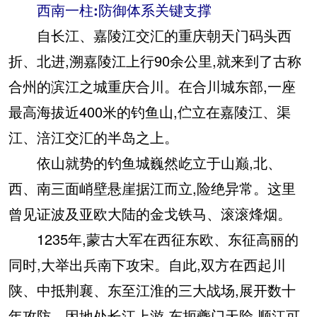
西南一柱:防御体系关键支撑
自长江、嘉陵江交汇的重庆朝天门码头西
折、北进,溯嘉陵江上行90余公里,就来到了古称
合州的滨江之城重庆合川。在合川城东部,一座
最高海拔近400米的钓鱼山,伫立在嘉陵江、渠
江、涪江交汇的半岛之上。
依山就势的钓鱼城巍然屹立于山巅,北、
西、南三面峭壁悬崖据江而立,险绝异常。这里
曾见证波及亚欧大陆的金戈铁马、滚滚烽烟。
1235年,蒙古大军在西征东欧、东征高丽的
同时,大举出兵南下攻宋。自此,双方在西起川
陕、中抵荆襄、东至江淮的三大战场,展开数十
年攻防。因地处长江上游,东扼夔门天险,顺江可