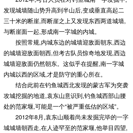
发现城墙随山势升高到半山后,变成垂直高起二
三十米的断崖,而断崖之上又发现东西两道城墙,
与断崖面一起,形成南一字城的内城。
按照常规,内城东边的城墙迎敌面朝东,西边
的城墙迎敌面朝西,但考古队员惊奇地发现,西边
城墙迎敌面仍然朝东。这似乎在提醒,南一字城
内城以西的区域,才是防守的重心所在。
结合此前在钓鱼城西北发现的蒙古军为突袭
攻城挖掘的地道,袁东山意识到,钓鱼城西部山腰
处的范家堰,可能是一个“被严重低估的区域”。
2012年8月,袁东山顺着尚未发掘完毕的一字
城城墙朝西走,在人迹罕至的范家堰,他举目四望,