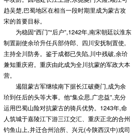
趋吴楚,巴蜀地区在相当一段时期里成为蒙古攻
宋的首要目标。
为稳固“西门”“后户”,1242年,南宋朝廷以淮东
制置副使余玠升任兵部侍郎、四川安抚制置使,
主持全川防务。鉴于成都已失陷,川中残破,余玠
兼知重庆府。重庆由此成为全川抗蒙的军政大本
营。
遏阻蒙古军继续南下据长江破夔门,成为余
玠到任后的头等大事。他“集众思,广忠益”,充分
运用巴蜀山险对抗蒙古的骑兵优势。1243年,命
人筑城于嘉陵江下游三江交汇、重庆正北的合州
钓鱼山上,并迁合州治所、兴元(今陕西汉中)戎司