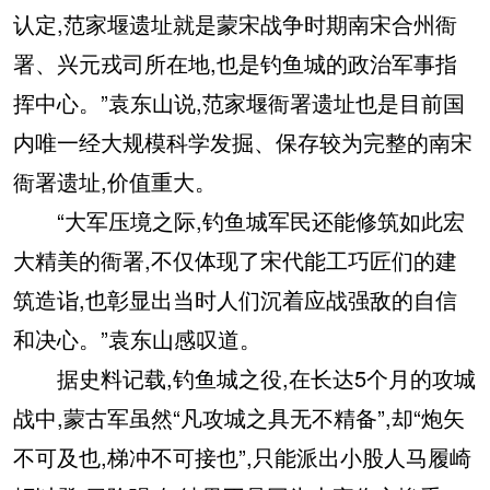
认定,范家堰遗址就是蒙宋战争时期南宋合州衙
署、兴元戎司所在地,也是钓鱼城的政治军事指
挥中心。”袁东山说,范家堰衙署遗址也是目前国
内唯一经大规模科学发掘、保存较为完整的南宋
衙署遗址,价值重大。
“大军压境之际,钓鱼城军民还能修筑如此宏
大精美的衙署,不仅体现了宋代能工巧匠们的建
筑造诣,也彰显出当时人们沉着应战强敌的自信
和决心。”袁东山感叹道。
据史料记载,钓鱼城之役,在长达5个月的攻城
战中,蒙古军虽然“凡攻城之具无不精备”,却“炮矢
不可及也,梯冲不可接也”,只能派出小股人马履崎