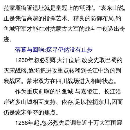
范家堰衙署遗址就是皇冠上的‘明珠’。”袁东山说,
正是凭借高超的指挥艺术、精良的防御布局,钓
鱼城守军才能在对抗蒙古大军的战斗中创造出奇
迹。
落幕与回响:探寻仍然没有止步
1260年忽必烈即大汗位后,改变先取巴蜀的
灭宋战略,逐渐把进攻重点转移到长江中游的荆
襄战区。蒙宋双方在四川战场进入相峙状态。
作为重庆前哨的钓鱼城,与嘉陵江、长江沿
岸诸多山城相互支持、依存,足以控扼东川,因而
仍是蒙宋争夺的焦点。
1268年起,忽必烈先后调集近十万大军围襄