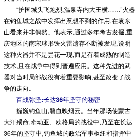
“护国城头飞炮烈,温泉寺内大王横……”火器
在钓鱼城之战中发挥出意想不到的作用,在袁东
山看来并非偶然。他表示,通过多年考古发掘,重
庆地区的南宋球形铁火雷遗存不断被发现,说明
这种火器并不是昙花一现,而是有着成熟的制造
技术,且在战争中得到普遍应用。这种先进的武
器对当时局部战役有着重要影响,甚至改变了战
争的走向。
百战弥坚:长达36年坚守的秘密
巍巍钓鱼山,碧血映烟云。当年那场使蒙古
大汗殒命,牵动亚、欧格局的战役中,乃至在长达
36年的坚守中,钓鱼城的政治军事枢纽和指挥中