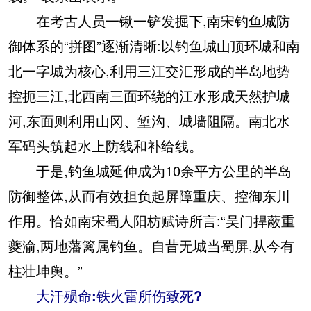
在考古人员一锹一铲发掘下,南宋钓鱼城防
御体系的“拼图”逐渐清晰:以钓鱼城山顶环城和南
北一字城为核心,利用三江交汇形成的半岛地势
控扼三江,北西南三面环绕的江水形成天然护城
河,东面则利用山冈、堑沟、城墙阻隔。南北水
军码头筑起水上防线和补给线。
于是,钓鱼城延伸成为10余平方公里的半岛
防御整体,从而有效担负起屏障重庆、控御东川
作用。恰如南宋蜀人阳枋赋诗所言:“吴门捍蔽重
夔渝,两地藩篱属钓鱼。自昔无城当蜀屏,从今有
柱壮坤舆。”
大汗殒命:铁火雷所伤致死?