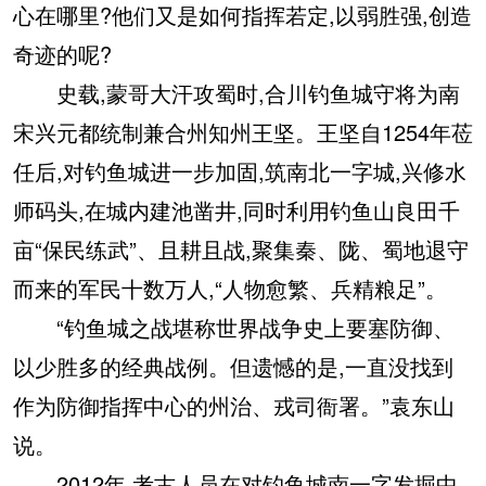
心在哪里?他们又是如何指挥若定,以弱胜强,创造
奇迹的呢?
史载,蒙哥大汗攻蜀时,合川钓鱼城守将为南
宋兴元都统制兼合州知州王坚。王坚自1254年莅
任后,对钓鱼城进一步加固,筑南北一字城,兴修水
师码头,在城内建池凿井,同时利用钓鱼山良田千
亩“保民练武”、且耕且战,聚集秦、陇、蜀地退守
而来的军民十数万人,“人物愈繁、兵精粮足”。
“钓鱼城之战堪称世界战争史上要塞防御、
以少胜多的经典战例。但遗憾的是,一直没找到
作为防御指挥中心的州治、戎司衙署。”袁东山
说。
2012年,考古人员在对钓鱼城南一字发掘中,