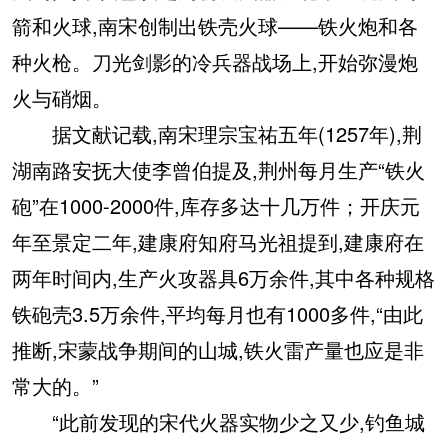
箭和火球,南宋创制出铁壳火球——铁火炮和各
种火枪。刀光剑影的冷兵器战场上,开始弥漫炮
火与硝烟。
据文献记载,南宋理宗宝祐五年(1257年),荆
湖南路安抚大使李曾伯提及,荆州每月生产“铁火
砲”在1000-2000件,库存多达十几万件；开庆元
年至景定二年,建康府知府马光祖提到,建康府在
两年时间内,生产火攻器具6万余件,其中各种规格
铁砲壳3.5万余件,平均每月也有1000多件,“由此
推断,宋蒙战争期间的山城,铁火雷产量也应是非
常大的。”
“此前发现的宋代火器实物少之又少,钓鱼城