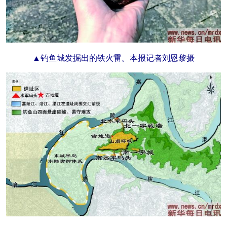
▲钓鱼城发掘出的铁火雷。本报记者刘恩黎摄