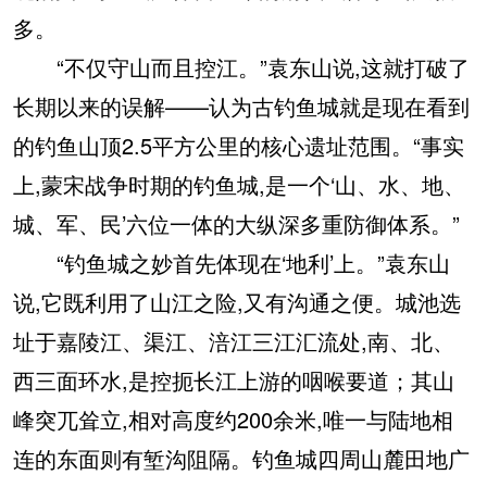
多。
“不仅守山而且控江。”袁东山说,这就打破了
长期以来的误解——认为古钓鱼城就是现在看到
的钓鱼山顶2.5平方公里的核心遗址范围。“事实
上,蒙宋战争时期的钓鱼城,是一个‘山、水、地、
城、军、民’六位一体的大纵深多重防御体系。”
“钓鱼城之妙首先体现在‘地利’上。”袁东山
说,它既利用了山江之险,又有沟通之便。城池选
址于嘉陵江、渠江、涪江三江汇流处,南、北、
西三面环水,是控扼长江上游的咽喉要道；其山
峰突兀耸立,相对高度约200余米,唯一与陆地相
连的东面则有堑沟阻隔。钓鱼城四周山麓田地广