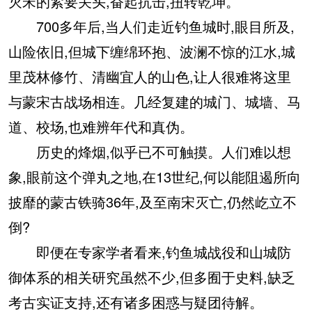
灭宋的紧要关头,奋起抗击,扭转乾坤。
700多年后,当人们走近钓鱼城时,眼目所及,
山险依旧,但城下缠绵环抱、波澜不惊的江水,城
里茂林修竹、清幽宜人的山色,让人很难将这里
与蒙宋古战场相连。几经复建的城门、城墙、马
道、校场,也难辨年代和真伪。
历史的烽烟,似乎已不可触摸。人们难以想
象,眼前这个弹丸之地,在13世纪,何以能阻遏所向
披靡的蒙古铁骑36年,及至南宋灭亡,仍然屹立不
倒?
即便在专家学者看来,钓鱼城战役和山城防
御体系的相关研究虽然不少,但多囿于史料,缺乏
考古实证支持,还有诸多困惑与疑团待解。