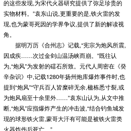
的这些发现,为宋代火器研究提供了弥足珍贵的
实物材料。”袁东山说,更重要的是,铁火雷的发
现,也为蒙哥死因的学界争议,提供了新的解读视
角。
据明万历《合州志》记载,“宪宗为炮风所震,
因成疾……次过金剑山温汤峡而崩。”既往认
为,“炮风”为发射的礌石所致。元代人周密在《癸
辛杂识》中,记载1280年扬州炮库爆炸事件时,也
提到“炮风”“守兵百人皆糜碎无余,楹栋悉寸裂,或
为炮风扇至十余里外……”袁东山认为,从文中推
断,“炮风”应指爆炸产生的冲击波,“结合钓鱼城发
现的球形铁火雷,蒙哥大汗有可能是被铁火雷类
火器炸伤后死亡。”