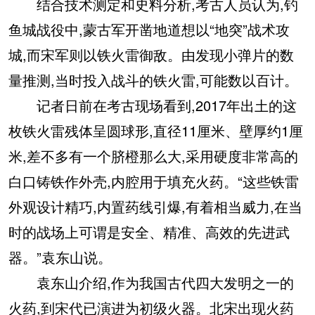
结合技术测定和史料分析,考古人员认为,钓
鱼城战役中,蒙古军开凿地道想以“地突”战术攻
城,而宋军则以铁火雷御敌。由发现小弹片的数
量推测,当时投入战斗的铁火雷,可能数以百计。
记者日前在考古现场看到,2017年出土的这
枚铁火雷残体呈圆球形,直径11厘米、壁厚约1厘
米,差不多有一个脐橙那么大,采用硬度非常高的
白口铸铁作外壳,内腔用于填充火药。“这些铁雷
外观设计精巧,内置药线引爆,有着相当威力,在当
时的战场上可谓是安全、精准、高效的先进武
器。”袁东山说。
袁东山介绍,作为我国古代四大发明之一的
火药,到宋代已演进为初级火器。北宋出现火药