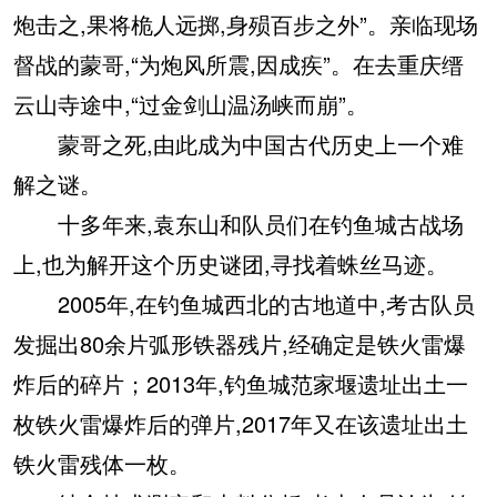
炮击之,果将桅人远掷,身殒百步之外”。亲临现场
督战的蒙哥,“为炮风所震,因成疾”。在去重庆缙
云山寺途中,“过金剑山温汤峡而崩”。
蒙哥之死,由此成为中国古代历史上一个难
解之谜。
十多年来,袁东山和队员们在钓鱼城古战场
上,也为解开这个历史谜团,寻找着蛛丝马迹。
2005年,在钓鱼城西北的古地道中,考古队员
发掘出80余片弧形铁器残片,经确定是铁火雷爆
炸后的碎片；2013年,钓鱼城范家堰遗址出土一
枚铁火雷爆炸后的弹片,2017年又在该遗址出土
铁火雷残体一枚。