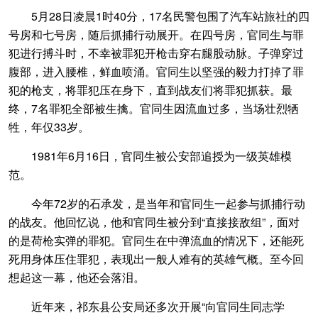
5月28日凌晨1时40分，17名民警包围了汽车站旅社的四
号房和七号房，随后抓捕行动展开。在四号房，官同生与罪
犯进行搏斗时，不幸被罪犯开枪击穿右腿股动脉。子弹穿过
腹部，进入腰椎，鲜血喷涌。官同生以坚强的毅力打掉了罪
犯的枪支，将罪犯压在身下，直到战友们将罪犯抓获。最
终，7名罪犯全部被生擒。官同生因流血过多，当场壮烈牺
牲，年仅33岁。
1981年6月16日，官同生被公安部追授为一级英雄模
范。
今年72岁的石承发，是当年和官同生一起参与抓捕行动
的战友。他回忆说，他和官同生被分到“直接接敌组”，面对
的是荷枪实弹的罪犯。官同生在中弹流血的情况下，还能死
死用身体压住罪犯，表现出一般人难有的英雄气概。至今回
想起这一幕，他还会落泪。
近年来，祁东县公安局还多次开展“向官同生同志学