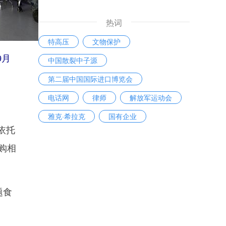
热词
特高压
文物保护
9月
中国散裂中子源
第二届中国国际进口博览会
电话网
律师
解放军运动会
雅克·希拉克
国有企业
依托
健康体检
订购相
题食