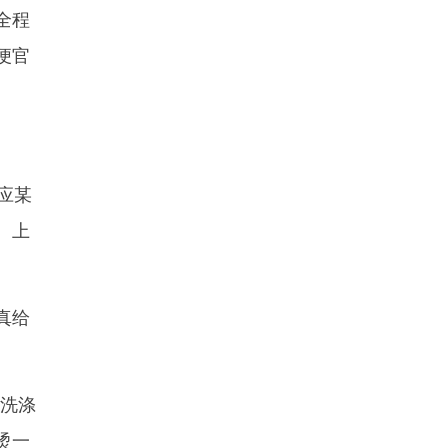
全程
便官
应某
、上
真给
洗涤
烫一