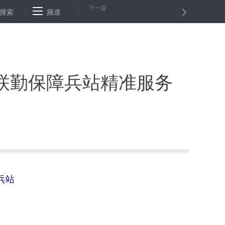
下一篇
关系的积极意愿
搜索
频道
进博会熊猫加字金银纪念币30日发行
揭秘火箭军
联勤保障兵站精准服务
兵站