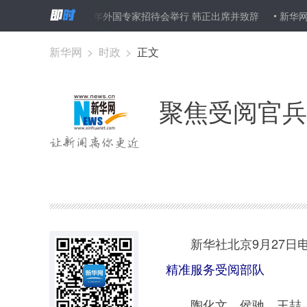
国成立70周年外国专家招待会举行 韩正出席并致辞
新华网评：让各
新华网
>
时政
>
正文
聚焦受阅官兵
新华社北京9月27日
精准服务受阅部队
陶化文、侯驰、王喆