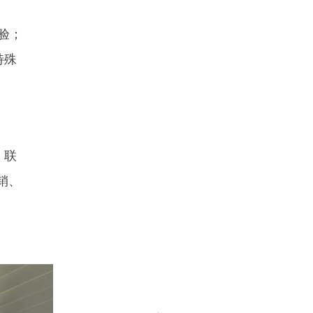
验；
特殊
，联
销、