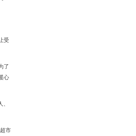
让受
为了
暖心
人、
类超市