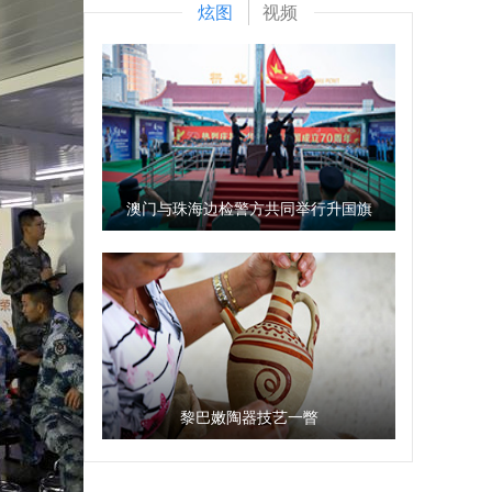
炫图
视频
澳门与珠海边检警方共同举行升国旗
仪式
黎巴嫩陶器技艺一瞥