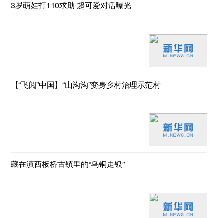
3岁萌娃打110求助 超可爱对话曝光
【“飞阅”中国】“山沟沟”变身乡村治理示范村
藏在滇西板桥古镇里的“乌铜走银”