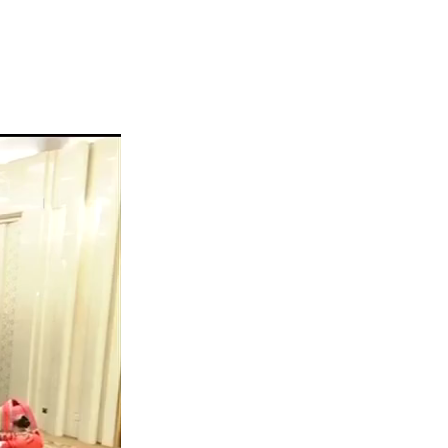
English
Español
Français
عربى
Русский
日本語
한국어
Deutsch
Português
Монгол