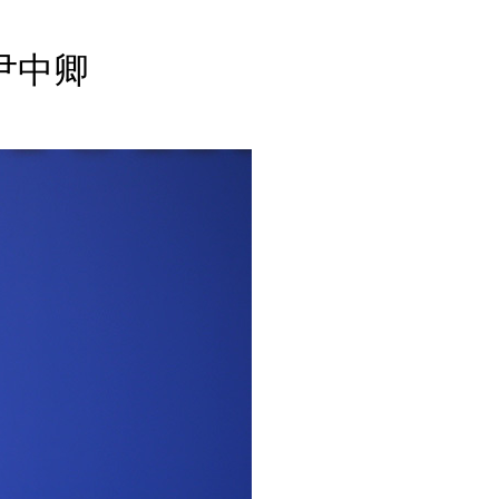
English
Español
尹中卿
Français
عربى
Русский
日本語
한국어
Deutsch
Português
Монгол