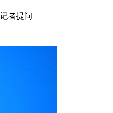
English
Español
记者提问
Français
عربى
Русский
日本語
한국어
Deutsch
Português
Монгол