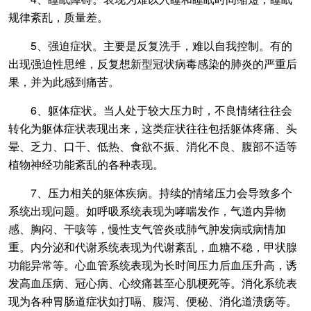
规律紊乱，质量差。
5、强迫症状。主要是反复洗手，难以自我控制。有的
出现强迫性思维，反复想新型冠状病毒感染的肺炎的严重后
果，并为此感到痛苦。
6、躯体症状。当人处于较大压力时，不良情绪往往会
转化为躯体症状表现出来，这类症状往往包括躯体疼痛、头
晕、乏力、口干、低热、食欲不振、消化不良、腹部不适等
植物神经功能紊乱的各种表现。
7、压力相关的躯体疾病。持续的情绪压力会导致多个
系统出现问题。如呼吸系统表现为哮喘发作，气道内异物
感、胸闷、干咳等，慢性支气管炎或肺气肿发病或病情加
重。内分泌和代谢系统表现为代谢紊乱，血糖不稳，甲状腺
功能异常等。心血管系统表现为长时间压力后血压升高，诱
发高血压病、冠心病、心绞痛甚至心肌梗死等。消化系统表
现为各种胃肠道症状如打嗝、腹泻、便秘、消化道溃疡等。