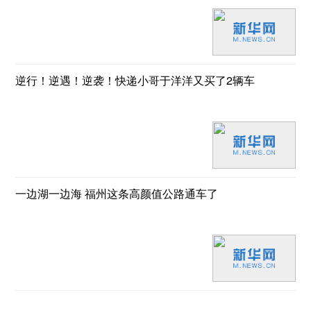
逆行！逆遇！逆袭！快递小哥于洋洋又买了2辆车
一边湖一边海 福州这条高颜值公路通车了