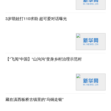
3岁萌娃打110求助 超可爱对话曝光
【“飞阅”中国】“山沟沟”变身乡村治理示范村
藏在滇西板桥古镇里的“乌铜走银”