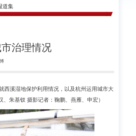
报道集
城市治理情况
微博
，就西溪湿地保护利用情况，以及杭州运用城市大
汉、朱基钗 摄影记者：鞠鹏、燕雁、申宏）