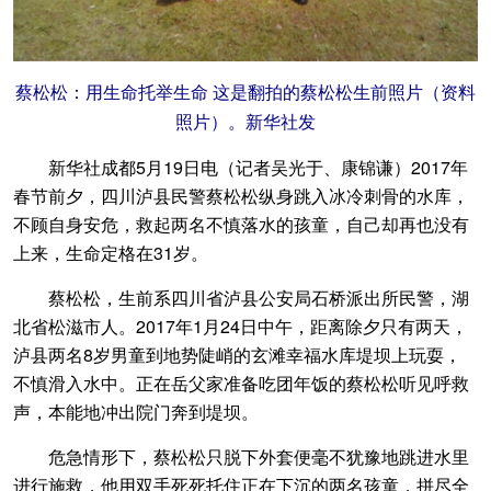
蔡松松：用生命托举生命 这是翻拍的蔡松松生前照片（资料
照片）。新华社发
新华社成都5月19日电（记者吴光于、康锦谦）2017年
春节前夕，四川泸县民警蔡松松纵身跳入冰冷刺骨的水库，
不顾自身安危，救起两名不慎落水的孩童，自己却再也没有
上来，生命定格在31岁。
蔡松松，生前系四川省泸县公安局石桥派出所民警，湖
北省松滋市人。2017年1月24日中午，距离除夕只有两天，
泸县两名8岁男童到地势陡峭的玄滩幸福水库堤坝上玩耍，
不慎滑入水中。正在岳父家准备吃团年饭的蔡松松听见呼救
声，本能地冲出院门奔到堤坝。
危急情形下，蔡松松只脱下外套便毫不犹豫地跳进水里
进行施救，他用双手死死托住正在下沉的两名孩童，拼尽全