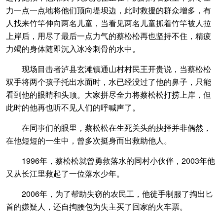
力一点一点地将他们顶向堤坝边，此时救援的群众增多，有
人找来竹竿伸向两名儿童，当看见两名儿童抓着竹竿被人拉
上岸后，用尽了最后一点力气的蔡松松再也坚持不住，精疲
力竭的身体随即沉入冰冷刺骨的水中。
现场目击者泸县玄滩镇通山村村民王开贵说，当蔡松松
双手将两个孩子托出水面时，水已经没过了他的鼻子，只能
看到他的眼睛和头顶。大家拼尽全力将蔡松松打捞上岸，但
此时的他再也听不见人们的呼喊声了。
在同事们的眼里，蔡松松在生死关头的抉择并非偶然，
在他短短的一生中，曾多次挺身而出救助他人。
1996年，蔡松松就曾勇救落水的同村小伙伴，2003年他
又从长江里救起了一位落水少年。
2006年，为了帮助失窃的农民工，他徒手制服了掏出匕
首的嫌疑人，还自掏腰包为失主买了回家的火车票。