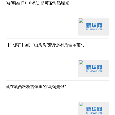
3岁萌娃打110求助 超可爱对话曝光
【“飞阅”中国】“山沟沟”变身乡村治理示范村
藏在滇西板桥古镇里的“乌铜走银”