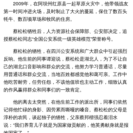
2009年，在阿坝州红原县一起草原火灾中，他带领战友
第一时间冲进火场，及时制止了大火的蔓延，保住了数百头
牦牛、数百顷草场和牧民的住房。
蔡松松牺牲后，人力资源社会保障部、公安部决定，追
授蔡松松同志“全国公安系统一级英雄模范”荣誉称号。
蔡松松的牺牲，在四川公安系统和广大群众中引起强烈
反响。他生前的同事谭迎说，蔡松松是湖北人，为了不让自
己的湖北口音影响和群众的交流，他努力学习普通话，尽量
用普通话和群众交流，当地百姓都感觉他和蔼可亲。工作中
他吃苦耐劳，任劳任怨，不该他值班也主动工作，细致认真
的作风赢得群众和同事们的一致肯定。
他的离去太突然，在他生前工作的派出所，同事们依然
记得他忙碌的身影、因劳累而嘶哑的嗓音。蔡松松的父母是
淳朴的农民，谈起独子的牺牲，父亲蔡邦楷强忍着泪水
说：“我们养育儿子就是为国家做贡献的，他英勇献身就是报
效国家了。”