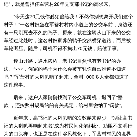
记”，就是曾担任军营村28年党支部书记的高求来。
“今天这70元钱你必须赔给我！不然你别想离开我们这个
村子！”一名村妇坐在军营村村内小道上的公交车前，身边还
有一只刚死去不久的鸭子。原来，就在这辆从山下来的公交
车经过此处时，这名村妇家养的鸭子突然横穿道路，而后被
车轮碾压。随后，司机不得不掏出70元钱，赔偿了事。
逢山开路，遇水搭桥，老书记自然也有老书记的办
法。“×××，你家的鸭子为什么会被车轧你自己难道不知道
吗？”军营村的大喇叭响了起来，全村1000多人全都知道了
这件糗事。
后来，这户人家悄悄找到了公交车司机，退回了“赔
款”，还按照村规民约的有关规定，给村里缴纳了“罚款”。
近年来，高书记的大喇叭响的次数越来越少。“别让高书
记的大喇叭再响起来啦”成为村民间化解纠纷、劝阻不文明行
为的口头禅，也正是在这种乡风教化下，军营村村民的境界