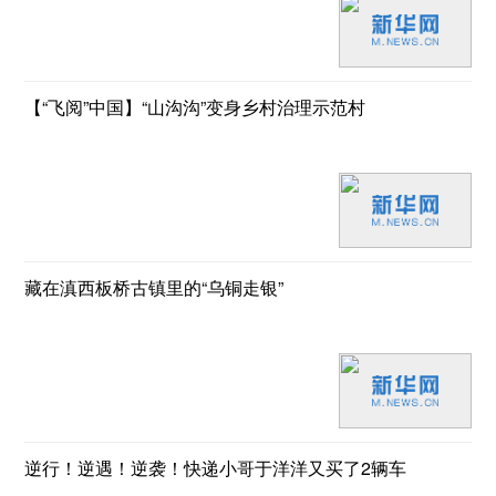
【“飞阅”中国】“山沟沟”变身乡村治理示范村
藏在滇西板桥古镇里的“乌铜走银”
逆行！逆遇！逆袭！快递小哥于洋洋又买了2辆车