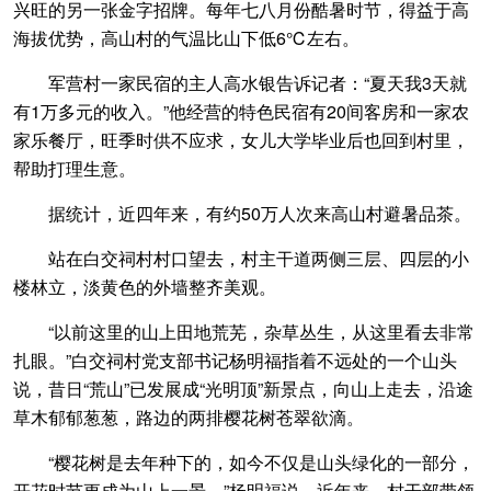
兴旺的另一张金字招牌。每年七八月份酷暑时节，得益于高
海拔优势，高山村的气温比山下低6℃左右。
军营村一家民宿的主人高水银告诉记者：“夏天我3天就
有1万多元的收入。”他经营的特色民宿有20间客房和一家农
家乐餐厅，旺季时供不应求，女儿大学毕业后也回到村里，
帮助打理生意。
据统计，近四年来，有约50万人次来高山村避暑品茶。
站在白交祠村村口望去，村主干道两侧三层、四层的小
楼林立，淡黄色的外墙整齐美观。
“以前这里的山上田地荒芜，杂草丛生，从这里看去非常
扎眼。”白交祠村党支部书记杨明福指着不远处的一个山头
说，昔日“荒山”已发展成“光明顶”新景点，向山上走去，沿途
草木郁郁葱葱，路边的两排樱花树苍翠欲滴。
“樱花树是去年种下的，如今不仅是山头绿化的一部分，
开花时节更成为山上一景。”杨明福说，近年来，村干部带领