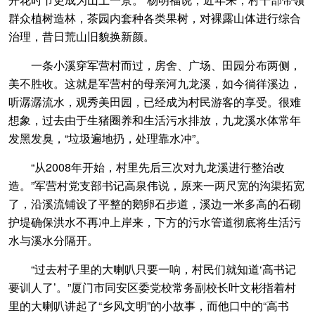
群众植树造林，茶园内套种各类果树，对裸露山体进行综合
治理，昔日荒山旧貌换新颜。
一条小溪穿军营村而过，房舍、广场、田园分布两侧，
美不胜收。这就是军营村的母亲河九龙溪，如今徜徉溪边，
听潺潺流水，观秀美田园，已经成为村民游客的享受。很难
想象，过去由于生猪圈养和生活污水排放，九龙溪水体常年
发黑发臭，“垃圾遍地扔，处理靠水冲”。
“从2008年开始，村里先后三次对九龙溪进行整治改
造。”军营村党支部书记高泉伟说，原来一两尺宽的沟渠拓宽
了，沿溪流铺设了平整的鹅卵石步道，溪边一米多高的石砌
护堤确保洪水不再冲上岸来，下方的污水管道彻底将生活污
水与溪水分隔开。
“过去村子里的大喇叭只要一响，村民们就知道‘高书记
要训人了’。”厦门市同安区委党校常务副校长叶文彬指着村
里的大喇叭讲起了“乡风文明”的小故事，而他口中的“高书