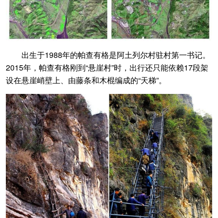
出生于1988年的帕查有格是阿土列尔村驻村第一书记。
2015年，帕查有格刚到“悬崖村”时，出行还只能依赖17段架
设在悬崖峭壁上、由藤条和木棍编成的“天梯”。