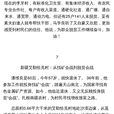
现在的李牙村，有标准化卫生室、有集体经济收入、有农民
专业合作社、每户有收入渠道。通硬化社道、通广播、通自
来水、通宽带、通动力电。但还有25户141人未脱贫。妥有
素夫妇逢人就夸帮扶干部，马学良听了又自豪又欣慰，更加
感受到村民们的信任。他说，为群众脱贫工作继续奋斗。加
油！
7
新疆艾勒恰克村：从找矿会战到脱贫会战
潘维良是60后，今年57岁，就快退休了。 36年前，他
参加工作就投身找矿“会战”，踏遍天山南北，为国家寻找有
色金属矿产资源。如今，他临近退休，又义无反顾投身脱
贫“会战”。扎根南疆农村，为村民寻找增收致富之路。
总面积0.66平方千米的艾勒恰克村地处沙漠边缘，
从遥