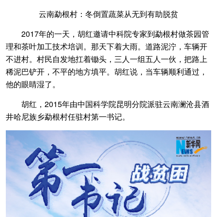
云南勐根村：冬倒置蔬菜从无到有助脱贫
2017年的一天，胡红邀请中科院专家到勐根村做茶园管
理和茶叶加工技术培训。那天下着大雨。道路泥泞，车辆开
不进村。村民自发地扛着锄头，三人一组五人一伙，把路上
稀泥巴铲开，不平的地方填平。胡红说，当车辆顺利通过，
他的眼睛湿了。
胡红，2015年由中国科学院昆明分院派驻云南澜沧县酒
井哈尼族乡勐根村任驻村第一书记。