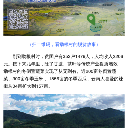
（扫二维码，看勐根村的脱贫故事）
刚到勐根村时，贫困户有353户1479人，人均收入2206
元。接下来几年里，除了甘蔗、茶叶等传统产业提质增效，
勐根村的冬倒置蔬菜实现了从无到有。近200亩冬倒置蔬
菜、300亩冬季玉米， 1556亩的冬季西瓜，云南人喜爱的辣
椒从34亩扩大到157亩。