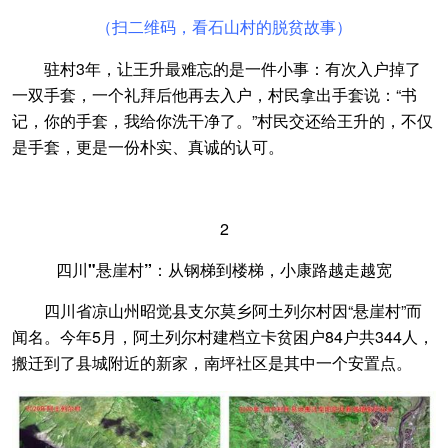
（扫二维码，看石山村的脱贫故事）
驻村3年，让王升最难忘的是一件小事：有次入户掉了
一双手套，一个礼拜后他再去入户，村民拿出手套说：“书
记，你的手套，我给你洗干净了。”村民交还给王升的，不仅
是手套，更是一份朴实、真诚的认可。
2
四川"悬崖村”：从钢梯到楼梯，小康路越走越宽
四川省凉山州昭觉县支尔莫乡阿土列尔村因“悬崖村”而
闻名。今年5月，阿土列尔村建档立卡贫困户84户共344人，
搬迁到了县城附近的新家，南坪社区是其中一个安置点。