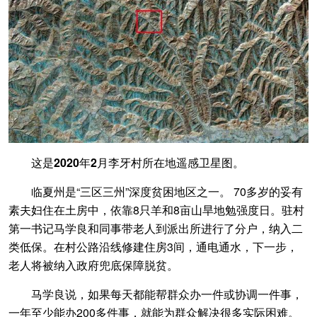
这是2020年2月李牙村所在地遥感卫星图。
临夏州是“三区三州”深度贫困地区之一。 70多岁的妥有
素夫妇住在土房中，依靠8只羊和8亩山旱地勉强度日。驻村
第一书记马学良和同事带老人到派出所进行了分户，纳入二
类低保。在村公路沿线修建住房3间，通电通水，下一步，
老人将被纳入政府兜底保障脱贫。
马学良说，如果每天都能帮群众办一件或协调一件事，
一年至少能办200多件事，就能为群众解决很多实际困难。