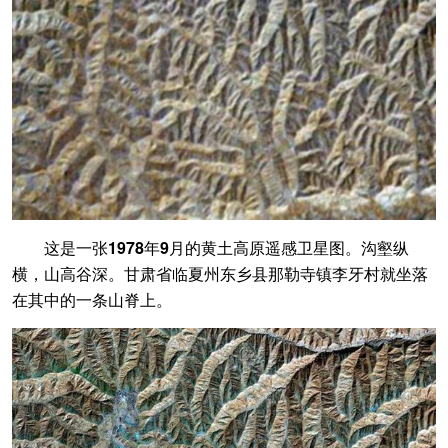
这是一张1978年9月的黄土高原遥感卫星图。
沟壑纵
横，山高谷深。甘肃省临夏州东乡县那勒寺镇李牙村就坐落
在其中的一条山脊上。