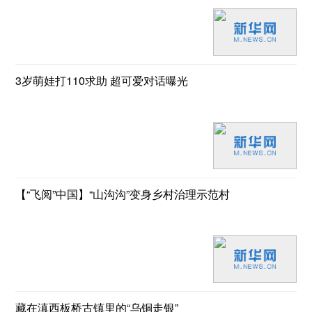
3岁萌娃打110求助 超可爱对话曝光
【“飞阅”中国】“山沟沟”变身乡村治理示范村
藏在滇西板桥古镇里的“乌铜走银”