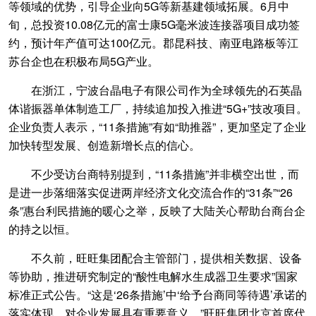
等领域的优势，引导企业向5G等新基建领域拓展。6月中
旬，总投资10.08亿元的富士康5G毫米波连接器项目成功签
约，预计年产值可达100亿元。郡昆科技、南亚电路板等江
苏台企也在积极布局5G产业。
在浙江，宁波台晶电子有限公司作为全球领先的石英晶
体谐振器单体制造工厂，持续追加投入推进“5G+”技改项目。
企业负责人表示，“11条措施”有如“助推器”，更加坚定了企业
加快转型发展、创造新增长点的信心。
不少受访台商特别提到，“11条措施”并非横空出世，而
是进一步落细落实促进两岸经济文化交流合作的“31条”“26
条”惠台利民措施的暖心之举，反映了大陆关心帮助台商台企
的持之以恒。
不久前，旺旺集团配合主管部门，提供相关数据、设备
等协助，推进研究制定的“酸性电解水生成器卫生要求”国家
标准正式公告。“这是‘26条措施’中‘给予台商同等待遇’承诺的
落实体现，对企业发展具有重要意义。”旺旺集团北京首席代