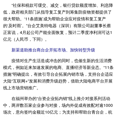
“社保和税款可缓交、减交，银行贷款额度增加、利息降
低，政府相关部门从指导复工复产到筹集防疫物资都提供了
很大帮助。‘11条措施’成为帮助企业应对疫情和复工复产
的‘及时雨’。”台企艾美特电器（深圳）有限公司副董事长蔡
正富说，4月起公司产能全面恢复，预计二季度净利润可达1
亿元（人民币，下同）。
新渠道助推台商台企开拓市场、加快转型升级
疫情对生产生活造成冲击的同时，也催生新的生活消费
模式，例如近来加速发展的电商、直播经济等新业态。“11条
措施”明确提出，有效引导台企拓展内销市场，支持台企适应
大陆“互联网+”发展和消费升级趋势，借助大陆电商平台开展
线上市场营销推广。
在福州举办的“台资企业拓内销”线上推介对接系列活动
中，两岸数百家企业参与对接，场内外促成有效配对逾1000
场次，意向签约金额近10亿元；为支持和帮助台青台企，杭