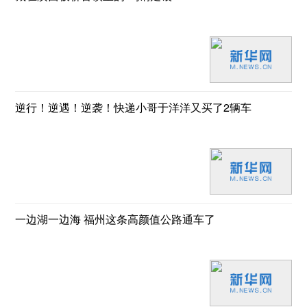
逆行！逆遇！逆袭！快递小哥于洋洋又买了2辆车
一边湖一边海 福州这条高颜值公路通车了