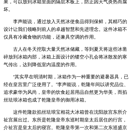
果，可以放到冰箱里面的隔层木板上，防止因天气炎热而腐
坏。
李声能说，通过放入天然冰使食品得到保鲜，其精巧的
设计让我们领略到前人的卓越智慧和先进理念。这件冰箱不
仅具有冷藏食物的功能，还兼具空调的作用。
古人在冬天挖取大量天然冰储藏，等到夏天将这些冰凿
碎放到冰箱内部，冰箱上面设计的镂空小孔会将冰散发的寒
气传出，达到降低室内温度的作用。
“其实早在明清时期，冰箱作为一种重要的避暑器具，已
经在皇宫里广泛使用了。”李声能说，乾隆年间以讲究品位、
追求豪华为风尚，皇帝的饮食起居用品自然更为华美，而掐
丝珐琅冰箱也成了乾隆皇帝的御用冰箱。
这件乾隆款掐丝珐琅宝相花大冰箱曾在沈阳故宫东所介
祉宫展出过。东所是乾隆皇帝东巡时期皇太后居住的行宫，
介祉宫是皇太后的寝宫。乾隆皇帝第一次和第二次东巡盛京