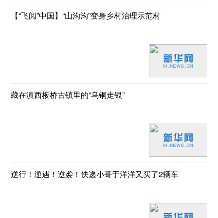
【“飞阅”中国】“山沟沟”变身乡村治理示范村
藏在滇西板桥古镇里的“乌铜走银”
逆行！逆遇！逆袭！快递小哥于洋洋又买了2辆车