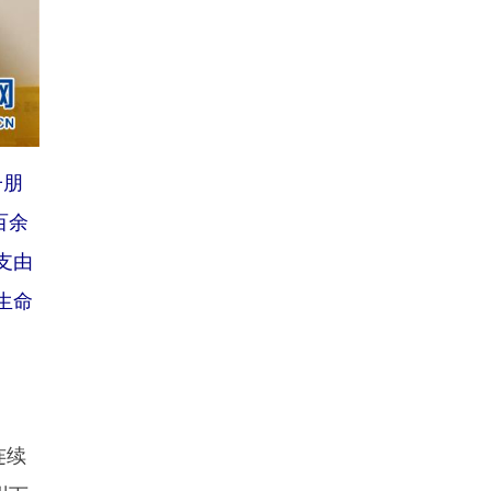
子朋
百余
支由
生命
连续