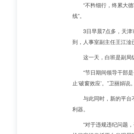
“不矜细行，终累大德”
线”。
3日早晨7点多，天津市
到，人事室副主任王江淦
这一天，白班是副局级
“节日期间领导干部是否
止‘破窗效应’。”卫丽娟说
与此同时，新的平台不断
利器。
“对于违规违纪问题，平