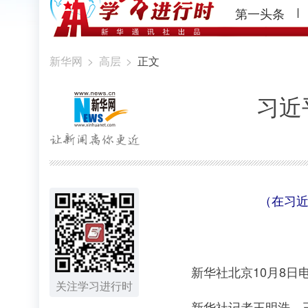
第一头条
新华网
>
高层
>
正文
习近
（在习近
新华社北京10月8日电 
关注学习进行时
新华社记者王明浩、王