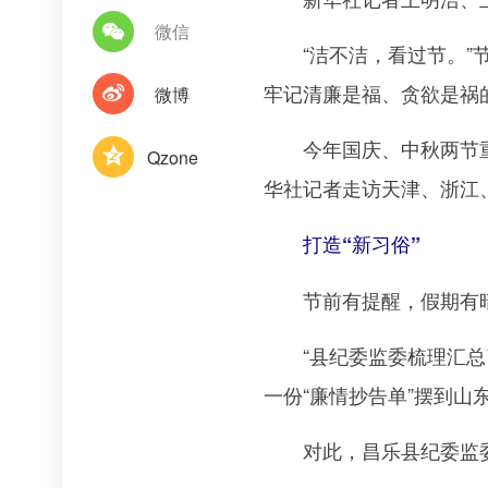
微信
“洁不洁，看过节。”节
牢记清廉是福、贪欲是祸
微博
今年国庆、中秋两节重叠
Qzone
华社记者走访天津、浙江
打造“新习俗”
节前有提醒，假期有暗访
“县纪委监委梳理汇总了
一份“廉情抄告单”摆到
对此，昌乐县纪委监委党