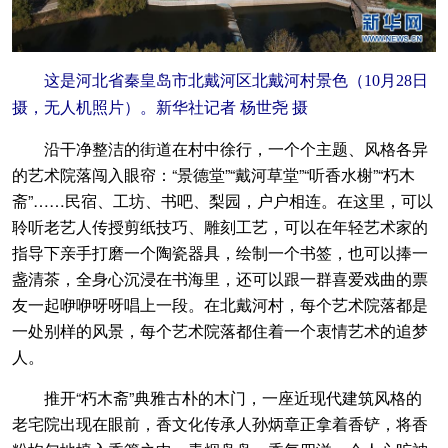
这是河北省秦皇岛市北戴河区北戴河村景色（10月28日
摄，无人机照片）。新华社记者 杨世尧 摄
沿干净整洁的街道在村中徐行，一个个主题、风格各异
的艺术院落闯入眼帘：“景德堂”“戴河草堂”“听香水榭”“朽木
斋”……民宿、工坊、书吧、梨园，户户相连。在这里，可以
聆听老艺人传授剪纸技巧、雕刻工艺，可以在年轻艺术家的
指导下亲手打磨一个陶瓷器具，绘制一个书签，也可以捧一
盏清茶，全身心沉浸在书海里，还可以跟一群喜爱戏曲的票
友一起咿咿呀呀唱上一段。在北戴河村，每个艺术院落都是
一处别样的风景，每个艺术院落都住着一个衷情艺术的追梦
人。
推开“朽木斋”典雅古朴的木门，一座近现代建筑风格的
老宅院出现在眼前，香文化传承人孙炳章正拿着香铲，将香