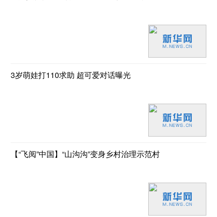
3岁萌娃打110求助 超可爱对话曝光
【“飞阅”中国】“山沟沟”变身乡村治理示范村