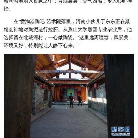
粉均匀地填入香篆之中，青烟袅袅，香气四溢，令人心旷神
怡。
在“爱淘器陶吧”艺术院落里，河南小伙儿于东东正在聚
精会神地对陶泥进行拉胚。从燕山大学雕塑专业毕业后，他
选择留在北戴河村，一心做陶瓷。“这里远离喧嚣，风景美，
环境又好，特别能让人静下心来。”