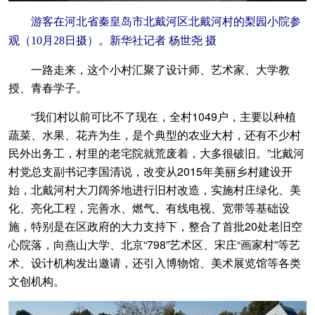
游客在河北省秦皇岛市北戴河区北戴河村的梨园小院参
观（10月28日摄）。新华社记者 杨世尧 摄
一路走来，这个小村汇聚了设计师、艺术家、大学教
授、青春学子。
“我们村以前可比不了现在，全村1049户，主要以种植
蔬菜、水果、花卉为生，是个典型的农业大村，还有不少村
民外出务工，村里的老宅院就荒废着，大多很破旧。”北戴河
村党总支副书记李国清说，改变从2015年美丽乡村建设开
始，北戴河村大刀阔斧地进行旧村改造，实施村庄绿化、美
化、亮化工程，完善水、燃气、有线电视、宽带等基础设
施，特别是在区政府的大力支持下，整合了首批20处老旧空
心院落，向燕山大学、北京“798”艺术区、宋庄“画家村”等艺
术、设计机构发出邀请，还引入博物馆、美术展览馆等各类
文创机构。