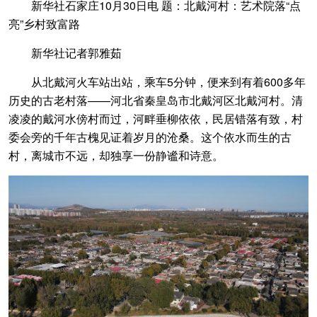
新华社石家庄10月30日电 题：北戴河村：艺术院落“点
亮”乡村致富路
新华社记者郭雅茹
从北戴河火车站出站，乘车5分钟，便来到有着600多年
历史的古老村落——河北省秦皇岛市北戴河区北戴河村。清
凌凌的戴河水傍村而过，河畔垂柳依依，民居错落有致，村
委会旁的千年古槐见证着岁月的沧桑。这个依水而生的古
村，离城市不远，却独享一份静谧和诗意。