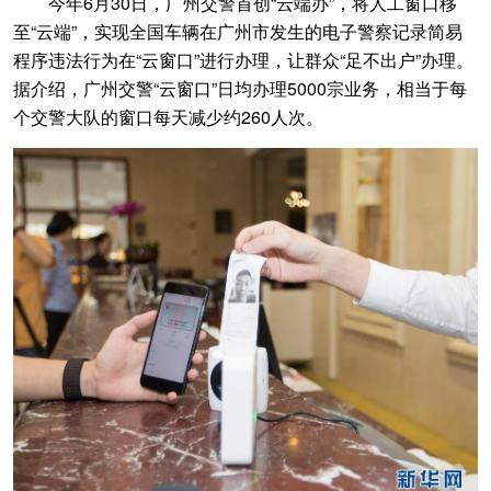
今年6月30日，广州交警首创“云端办”，将人工窗口移
至“云端”，实现全国车辆在广州市发生的电子警察记录简易
程序违法行为在“云窗口”进行办理，让群众“足不出户”办理。
据介绍，广州交警“云窗口”日均办理5000宗业务，相当于每
个交警大队的窗口每天减少约260人次。